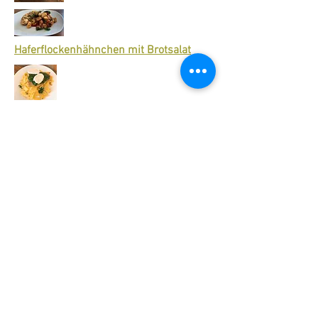
Haferflockenhähnchen mit Brotsalat
Lachsspinat auf Nudelbett
Lachs auf Feldsalatbett
Zurück zur Rezepte
KürbisCremesuppe