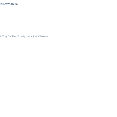
 160-96730204
023 by The Plan. Proudly created with
Wix.com