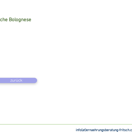
sche Bolognese
zurück
info(at)ernaehrungsberatung-fritsch