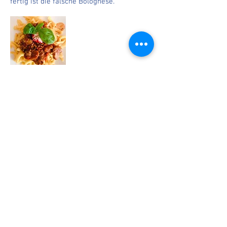
fertig ist die falsche Bolognese.
zurück
Impressium
AGB´s
Datenschutz
Andrijana Fritsch
Tel :
+49 (0) 6101-9890434
Mobil:
+49 (0) 160-96730204