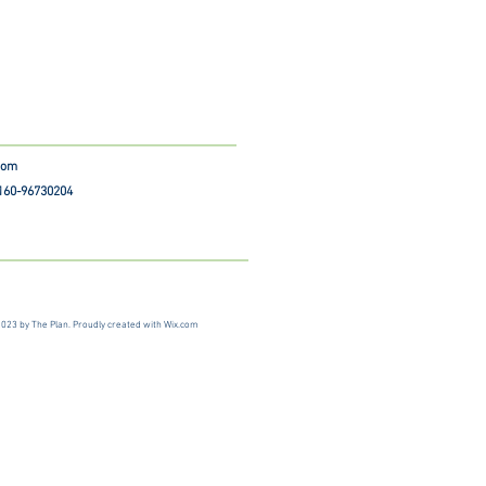
.com
 160-96730204
023 by The Plan. Proudly created with
Wix.com