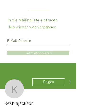
In die Mailingliste eintragen
Nie wieder was verpassen
Jetzt abonnieren
Weitere Optionen
Folgen
keshiajackson
keshiajackson