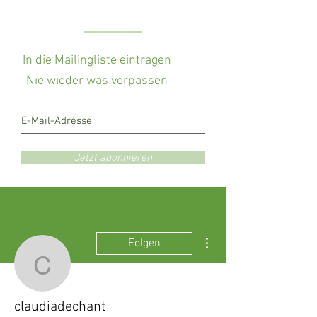
In die Mailingliste eintragen
Nie wieder was verpassen
Jetzt abonnieren
Weitere Optionen
Folgen
claudiadechant
claudiadechant