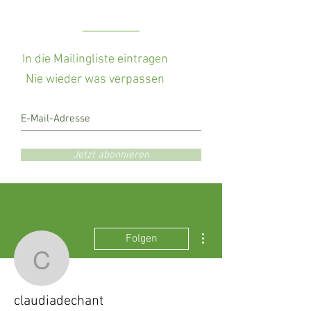
In die Mailingliste eintragen
Nie wieder was verpassen
Jetzt abonnieren
Weitere Optionen
Folgen
claudiadechant
claudiadechant