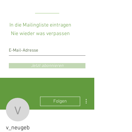
In die Mailingliste eintragen
Nie wieder was verpassen
Jetzt abonnieren
Weitere Optionen
Folgen
v_neugeb
v_neugeb