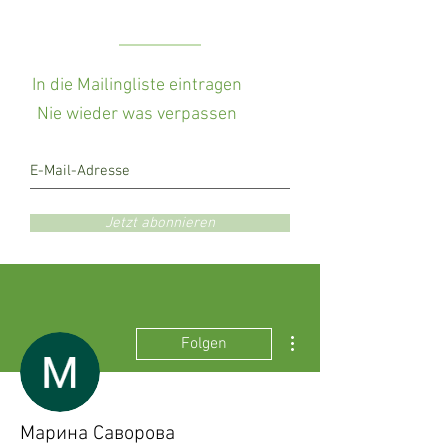
In die Mailingliste eintragen
Nie wieder was verpassen
Jetzt abonnieren
Weitere Optionen
Folgen
Марина Саворова