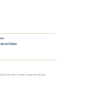
.com
 160-96730204
023 by The Plan. Proudly created with
Wix.com