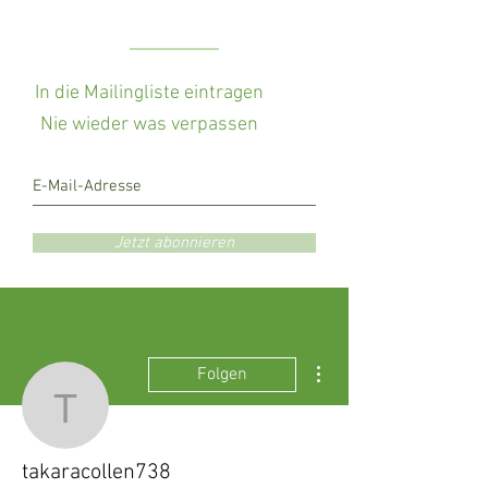
In die Mailingliste eintragen
Nie wieder was verpassen
Jetzt abonnieren
Weitere Optionen
Folgen
takaracollen738
takaracollen738