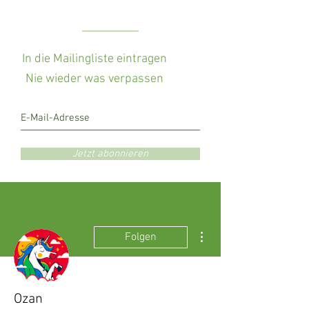
In die Mailingliste eintragen
Nie wieder was verpassen
Jetzt abonnieren
Weitere Optionen
Folgen
Ozan