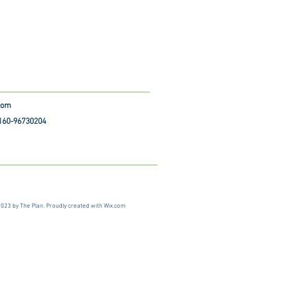
.com
 160-96730204
023 by The Plan. Proudly created with
Wix.com