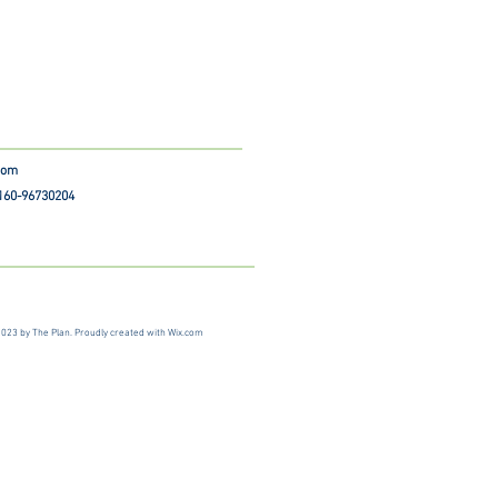
.com
 160-96730204
023 by The Plan. Proudly created with
Wix.com