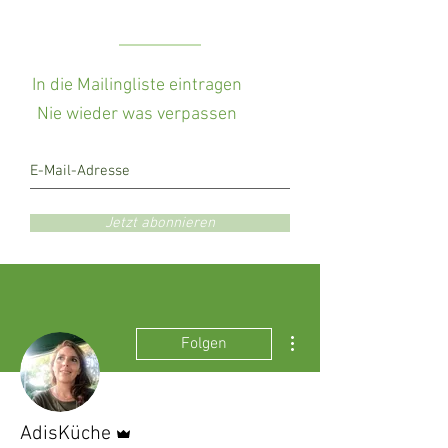
In die Mailingliste eintragen
Nie wieder was verpassen
Jetzt abonnieren
Weitere Optionen
Folgen
Administrator
AdisKüche