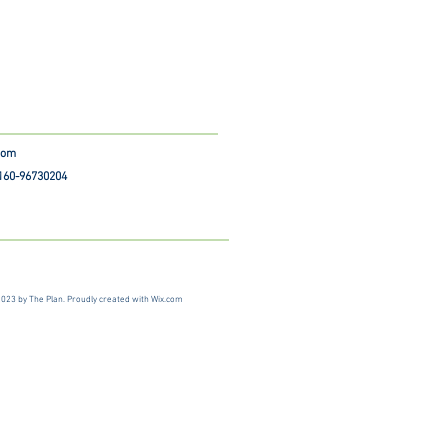
.com
 160-96730204
023 by The Plan. Proudly created with
Wix.com