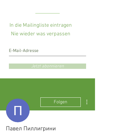
In die Mailingliste eintragen
Nie wieder was verpassen
Jetzt abonnieren
Weitere Optionen
Folgen
Павел Пиллигрини