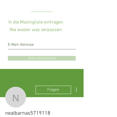
In die Mailingliste eintragen
Nie wieder was verpassen
Jetzt abonnieren
Weitere Optionen
Folgen
nealbarnas5719118
nealbarnas5719118