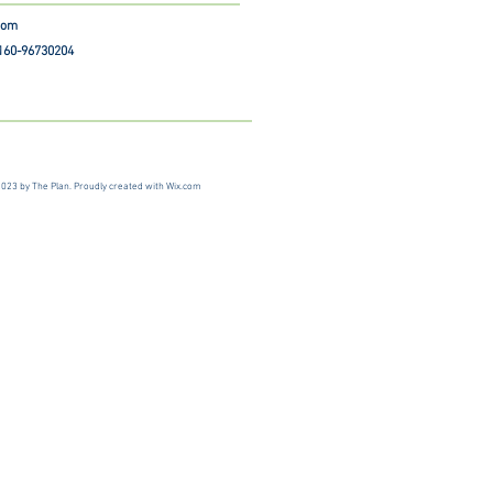
.com
 160-96730204
023 by The Plan. Proudly created with
Wix.com